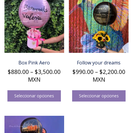
Box Pink Aero
Follow your dreams
Price
Pri
$
880.00
–
$
3,500.00
$
990.00
–
$
2,200.00
range:
ra
MXN
MXN
$880.00
$9
Este
Est
through
th
producto
pro
Seleccionar opciones
Seleccionar opciones
$3,500.00
$2
tiene
tie
múltiples
múl
variantes.
var
Las
Las
opciones
opc