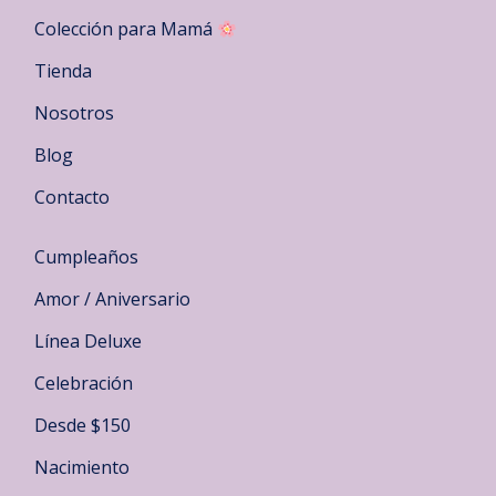
elegir
Colección para Mamá
en
la
Tienda
página
Nosotros
de
producto
Blog
Contacto
Cumpleaños
Amor / Aniversario
Línea Deluxe
Celebración
Desde $150
Nacimiento