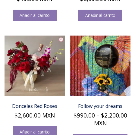
Añadir al carrito
Añadir al carrito
Donceles Red Roses
Follow your dreams
Pri
$
2,600.00
MXN
$
990.00
–
$
2,200.00
ra
MXN
$9
Añadir al carrito
Est