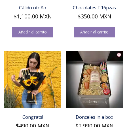
Cálido otoño
Chocolates F 16pzas
$
1,100.00
MXN
$
350.00
MXN
Añadir al carrito
Añadir al carrito
Congrats!
Donceles in a box
$
490.00
MXN
$
2,990.00
MXN