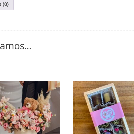
 (0)
damos…