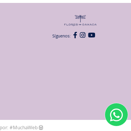
Síguenos:
por:
#MuchaWeb