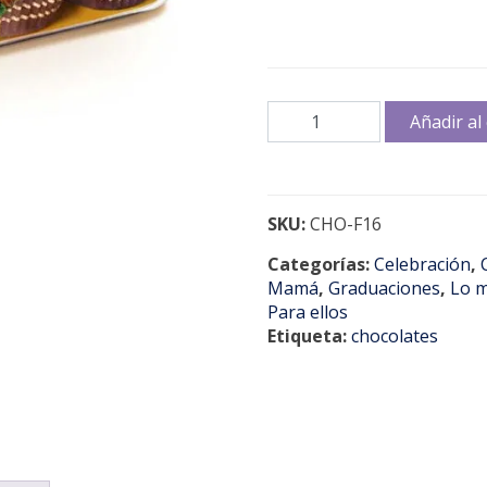
Chocolates
Añadir al 
F
16pzas
cantidad
SKU:
CHO-F16
Categorías:
Celebración
,
Mamá
,
Graduaciones
,
Lo 
Para ellos
Etiqueta:
chocolates