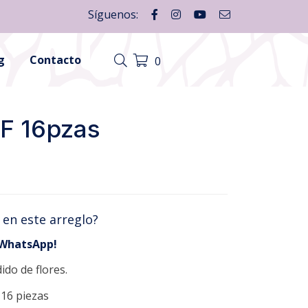
Síguenos:
g
Contacto
0
F 16pzas
 en este arreglo?
 WhatsApp!
ido de flores.
 16 piezas