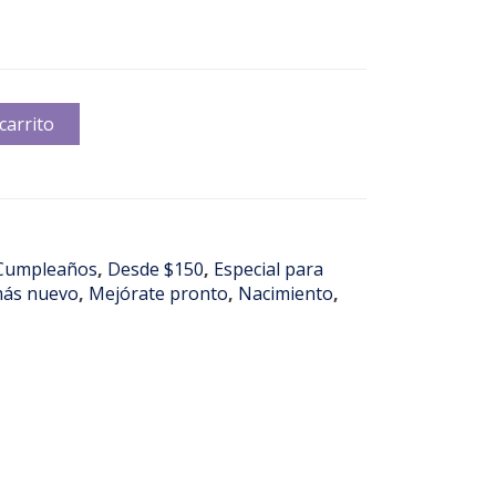
carrito
Cumpleaños
,
Desde $150
,
Especial para
más nuevo
,
Mejórate pronto
,
Nacimiento
,