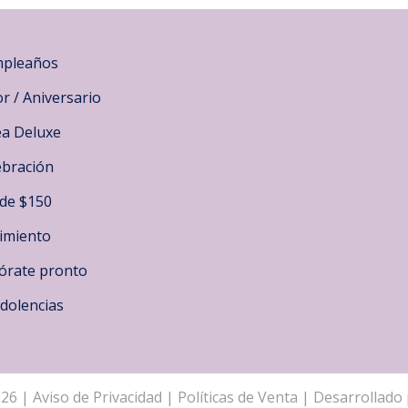
pleaños
r / Aniversario
ea Deluxe
ebración
de $150
imiento
órate pronto
dolencias
026
|
Aviso de Privacidad
|
Políticas de Venta
| Desarrollado 