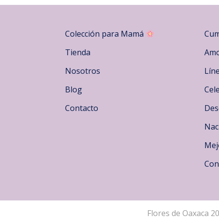
página
de
producto
Colección para Mamá
Cum
Tienda
Amo
Nosotros
Lín
Blog
Cel
Contacto
Des
Nac
Mej
Con
Flores de Oaxaca 2