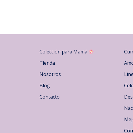
Colección para Mamá
Cum
Tienda
Amo
Nosotros
Lín
Blog
Cel
Contacto
Des
Nac
Mej
Con