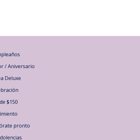
pleaños
r / Aniversario
ea Deluxe
ebración
de $150
imiento
órate pronto
dolencias