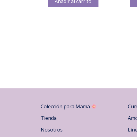
Añadir al carrito
Colección para Mamá
Cum
Tienda
Amo
Nosotros
Lín