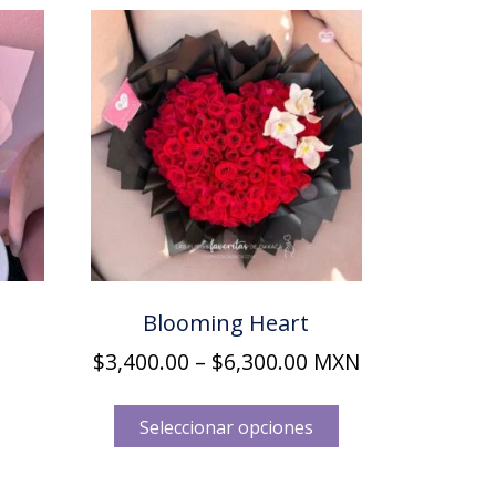
Blooming Heart
Price
$
3,400.00
–
$
6,300.00
MXN
range:
Este
$3,400.00
producto
Seleccionar opciones
through
tiene
múltiples
$6,300.00
variantes.