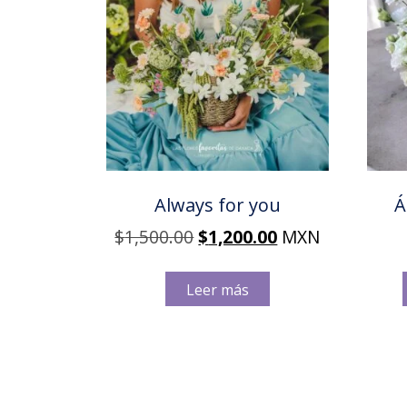
Always for you
Á
Original
Current
$
1,500.00
$
1,200.00
MXN
price
price
was:
is:
Leer más
$1,500.00.
$1,200.00.