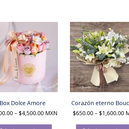
Box Dolce Amore
Corazón eterno Bou
Price
Pr
00.00
–
$
4,500.00
MXN
$
650.00
–
$
1,600.00
M
range:
r
Este
$3,400.00
$
producto