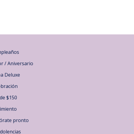
pleaños
r / Aniversario
ea Deluxe
ebración
de $150
imiento
órate pronto
dolencias