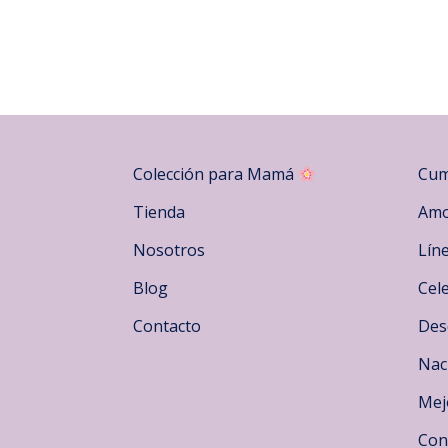
Colección para Mamá
Cum
Tienda
Amo
Nosotros
Lín
Blog
Cel
Contacto
Des
Nac
Mej
Con