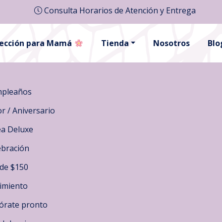
Consulta Horarios de Atención y Entrega
lección para Mamá
Tienda
Nosotros
Blo
pleaños
r / Aniversario
ea Deluxe
ebración
de $150
imiento
órate pronto