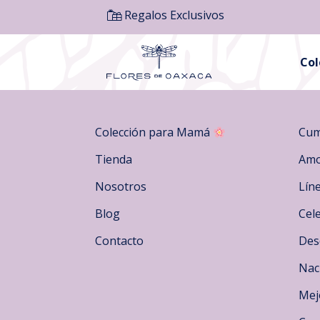
Regalos Exclusivos
Co
Colección para Mamá
Cum
Tienda
Amo
Nosotros
Lín
Blog
Cel
Contacto
Des
Nac
Mej