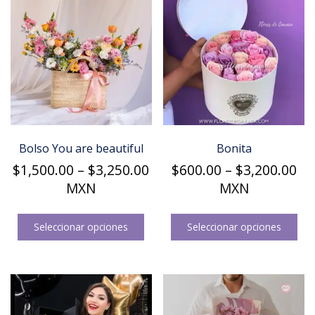
Bolso You are beautiful
Bonita
Price
Pri
$
1,500.00
–
$
3,250.00
$
600.00
–
$
3,200.00
range:
ra
MXN
MXN
$1,500.00
$6
Este
Est
through
th
producto
pro
Seleccionar opciones
Seleccionar opciones
$3,250.00
$3
tiene
tie
múltiples
múl
variantes.
var
Las
Las
opciones
opc