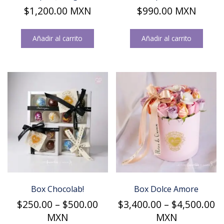
$
1,200.00
MXN
$
990.00
MXN
Añadir al carrito
Añadir al carrito
Box Chocolab!
Box Dolce Amore
Price
Pr
$
250.00
–
$
500.00
$
3,400.00
–
$
4,500.00
range:
r
MXN
MXN