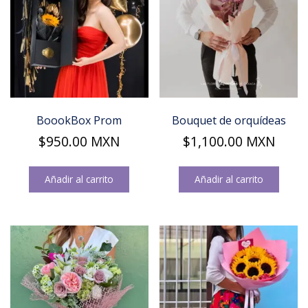
se
se
pueden
pu
elegir
ele
en
en
la
la
página
pág
de
de
producto
pro
BoookBox Prom
Bouquet de orquídeas
$
950.00
MXN
$
1,100.00
MXN
Añadir al carrito
Añadir al carrito