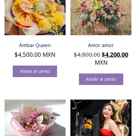
Ámbar Queen
Amor amor
Original
Cu
$
4,500.00
MXN
$
4,800.00
$
4,200.00
price
pr
MXN
was:
is:
Añadir al carrito
$4,800.00.
$4
Añadir al carrito