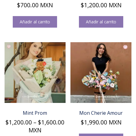
$
700.00
MXN
$
1,200.00
MXN
Añadir al carrito
Añadir al carrito
Mint Prom
Mon Cherie Amour
Price
$
1,200.00
–
$
1,600.00
$
1,990.00
MXN
range:
MXN