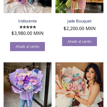
Iridiscente
Jade Bouquet
$
2,200.00
MXN
$
3,980.00
MXN
Valorado en
5.00
de 5
Añadir al carrito
Añadir al carrito