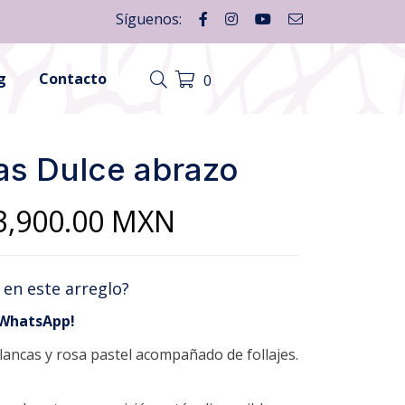
Síguenos:
g
Contacto
0
as Dulce abrazo
Price
3,900.00
MXN
range:
 en este arreglo?
$3,000.00
 WhatsApp!
through
lancas y rosa pastel acompañado de follajes.
$3,900.00