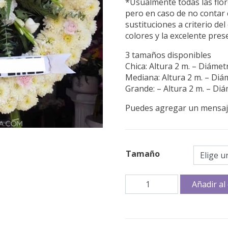
*Usualmente todas las flor
pero en caso de no contar c
sustituciones a criterio d
colores y la excelente pre
3 tamaños disponibles
Chica: Altura 2 m. – Diámet
Mediana: Altura 2 m. – Diá
Grande: – Altura 2 m. – Di
Puedes agregar un mensaje
Tamaño
Condolencias
Añadir al 
Dulce
abrazo
cantidad