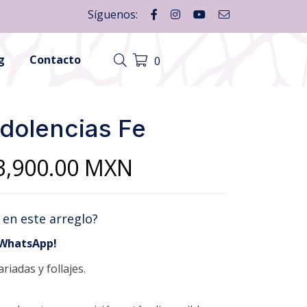
Síguenos:
g
Contacto
0
dolencias Fe
Price
3,900.00
MXN
range:
 en este arreglo?
$3,000.00
 WhatsApp!
through
riadas y follajes.
$3,900.00