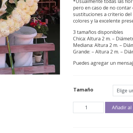
*Usualmente todas las flor
pero en caso de no contar c
sustituciones a criterio d
colores y la excelente pre
3 tamaños disponibles
Chica: Altura 2 m. – Diámet
Mediana: Altura 2 m. – Diá
Grande: – Altura 2 m. – Di
Puedes agregar un mensaje
Tamaño
Corona
Añadir al 
Condolencias
Fe
cantidad