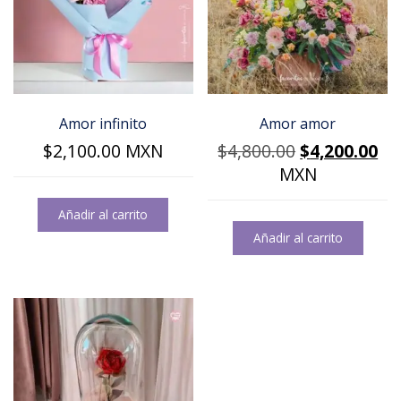
Amor infinito
Amor amor
Original
Cu
$
2,100.00
MXN
$
4,800.00
$
4,200.00
price
pr
MXN
was:
is:
Añadir al carrito
$4,800.00.
$4
Añadir al carrito