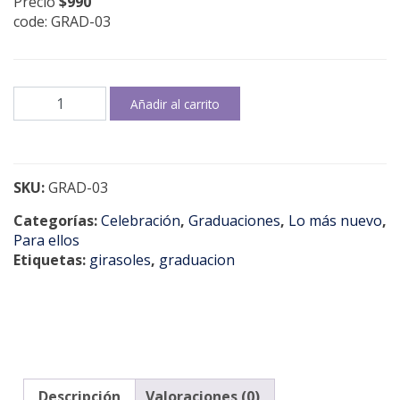
Precio
$990
code: GRAD-03
Happy
Añadir al carrito
graduation
day!
cantidad
SKU:
GRAD-03
Categorías:
Celebración
,
Graduaciones
,
Lo más nuevo
,
Para ellos
Etiquetas:
girasoles
,
graduacion
Descripción
Valoraciones (0)