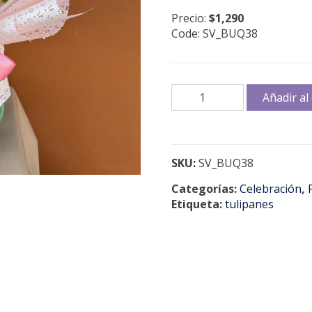
Precio:
$1,290
Code: SV_BUQ38
L'amour
Añadir al 
Est
Bleu
cantidad
SKU:
SV_BUQ38
Categorías:
Celebración
,
Etiqueta:
tulipanes