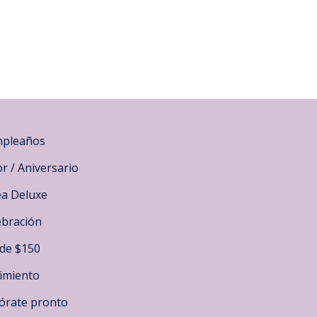
pleaños
r / Aniversario
ea Deluxe
ebración
de $150
imiento
órate pronto