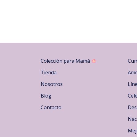
Colección para Mamá
Cum
Tienda
Amo
Nosotros
Lín
Blog
Cel
Contacto
Des
Nac
Mej