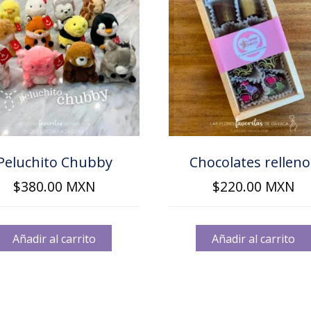
Peluchito Chubby
Chocolates relleno
$
380.00
MXN
$
220.00
MXN
Añadir al carrito
Añadir al carrito