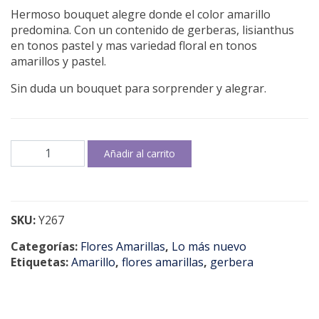
Hermoso bouquet alegre donde el color amarillo
predomina. Con un contenido de gerberas, lisianthus
en tonos pastel y mas variedad floral en tonos
amarillos y pastel.
Sin duda un bouquet para sorprender y alegrar.
Mix
Añadir al carrito
floral
amarillo
cantidad
SKU:
Y267
Categorías:
Flores Amarillas
,
Lo más nuevo
Etiquetas:
Amarillo
,
flores amarillas
,
gerbera