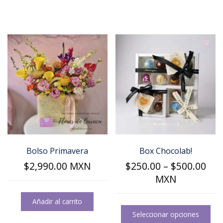
Bolso Primavera
Box Chocolab!
Pri
$
2,990.00
MXN
$
250.00
–
$
500.00
ran
MXN
$25
Añadir al carrito
thr
Est
pro
Seleccionar opciones
$50