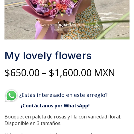
My lovely flowers
Price
$
650.00
–
$
1,600.00
MXN
range:
¿Estás interesado en este arreglo?
$650.00
¡Contáctanos por WhatsApp!
through
Bouquet en paleta de rosas y lila con variedad floral.
$1,600.00
Disponible en 3 tamaños.