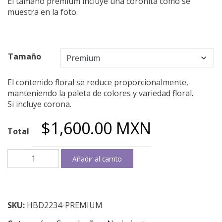
El tamaño premium incluye una coronita como se
muestra en la foto.
Tamaño
El contenido floral se reduce proporcionalmente,
manteniendo la paleta de colores y variedad floral.
Si incluye corona.
$
1,600.00
MXN
My
Añadir al carrito
lovely
flowers
cantidad
SKU:
HBD2234-PREMIUM