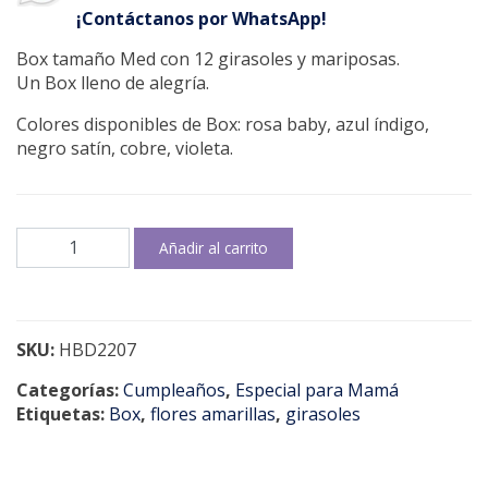
¡Contáctanos por WhatsApp!
Box tamaño Med con 12 girasoles y mariposas.
Un Box lleno de alegría.
Colores disponibles de Box: rosa baby, azul índigo,
negro satín, cobre, violeta.
Sunny
Añadir al carrito
day
for
you
cantidad
SKU:
HBD2207
Categorías:
Cumpleaños
,
Especial para Mamá
Etiquetas:
Box
,
flores amarillas
,
girasoles