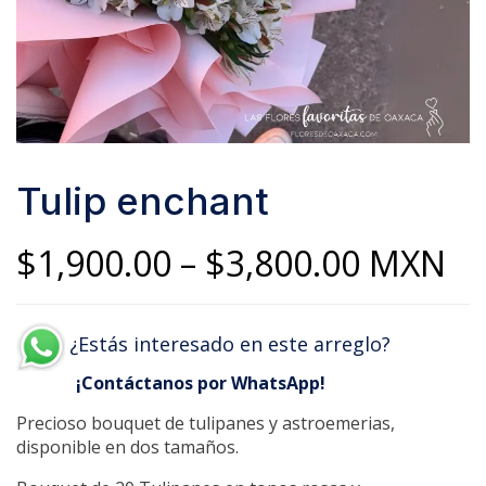
Tulip enchant
Price
$
1,900.00
–
$
3,800.00
MXN
range:
¿Estás interesado en este arreglo?
$1,900.
¡Contáctanos por WhatsApp!
throug
Precioso bouquet de tulipanes y astroemerias,
$3,800.
disponible en dos tamaños.