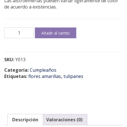
Las alstroemerias pueden variar ligeramente de color
de acuerdo a existencias.
Tulipanes
Añadir al carrito
amarillos
cantidad
SKU:
Y013
Categoría:
Cumpleaños
Etiquetas:
flores amarillas
,
tulipanes
Descripción
Valoraciones (0)