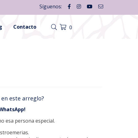
Síguenos:
g
Contacto
0
 en este arreglo?
 WhatsApp!
o esa persona especial.
lstroemerias.