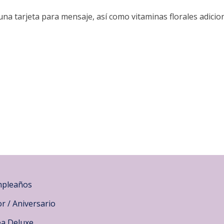
a tarjeta para mensaje, así como vitaminas florales adicion
pleaños
r / Aniversario
ea Deluxe