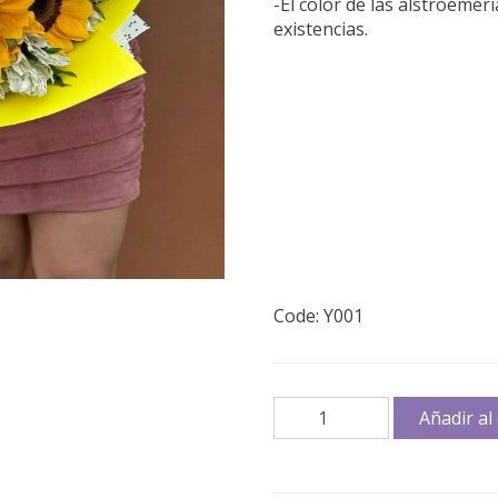
-El color de las alstroeme
existencias.
Code: Y001
Yellow
Añadir al 
day
cantidad