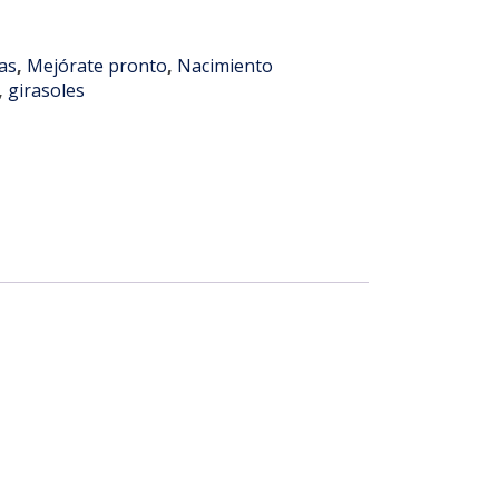
las
,
Mejórate pronto
,
Nacimiento
,
girasoles