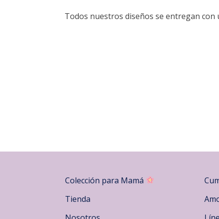
Todos nuestros diseños se entregan con un
Colección para Mamá
Cum
Tienda
Amo
Nosotros
Lín