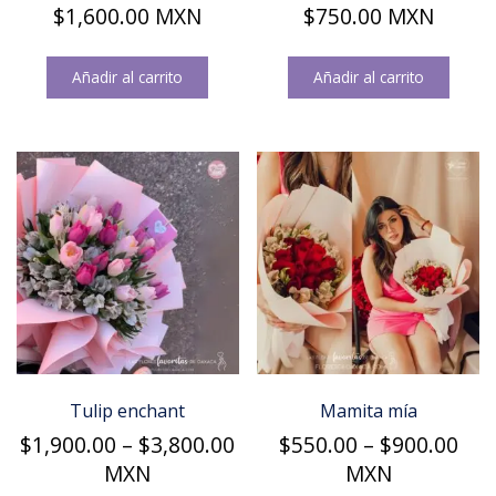
$
1,600.00
MXN
$
750.00
MXN
Añadir al carrito
Añadir al carrito
Tulip enchant
Mamita mía
Price
Pri
$
1,900.00
–
$
3,800.00
$
550.00
–
$
900.00
range:
ran
MXN
MXN