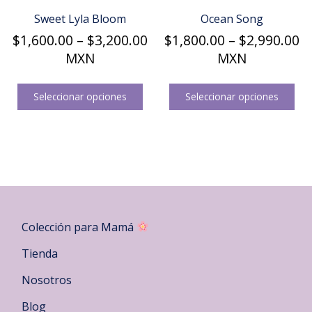
Sweet Lyla Bloom
Ocean Song
Price
Pr
$
1,600.00
–
$
3,200.00
$
1,800.00
–
$
2,990.00
range:
r
MXN
MXN
$1,600.00
$
Este
Est
through
t
producto
pro
Seleccionar opciones
Seleccionar opciones
$3,200.00
$
tiene
tie
múltiples
múl
variantes.
var
Las
Las
opciones
opc
se
se
pueden
pu
elegir
ele
Colección para Mamá
en
en
la
la
Tienda
página
pág
Nosotros
de
de
producto
pro
Blog