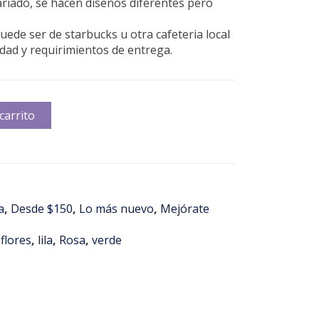
variado, se hacen diseños diferentes pero
uede ser de starbucks u otra cafeteria local
dad y requirimientos de entrega.
carrito
a
,
Desde $150
,
Lo más nuevo
,
Mejórate
 flores
,
lila
,
Rosa
,
verde