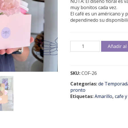
NOTA: El diseño floral es 
muy bonitos cada vez.
El café es un américano y p
dependinedo su disponibili
Flowers
Añadir al 
and
coffee
cantidad
SKU:
COF-26
Categorías:
de Temporad
pronto
Etiquetas:
Amarillo
,
cafe y