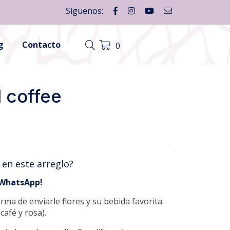
Síguenos:
g
Contacto
0
 coffee
 en este arreglo?
 WhatsApp!
a de enviarle flores y su bebida favorita.
café y rosa).