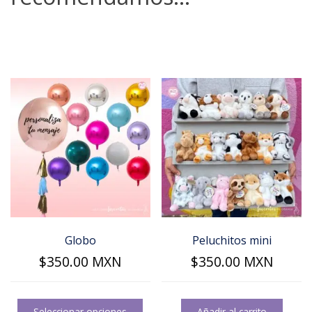
Globo
Peluchitos mini
$
350.00
MXN
$
350.00
MXN
Este
producto
Seleccionar opciones
Añadir al carrito