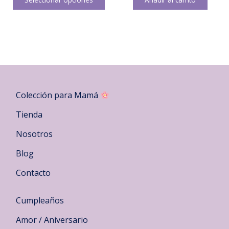
tiene
múltiples
variantes.
Las
opciones
se
pueden
elegir
Colección para Mamá
en
la
Tienda
página
Nosotros
de
producto
Blog
Contacto
Cumpleaños
Amor / Aniversario