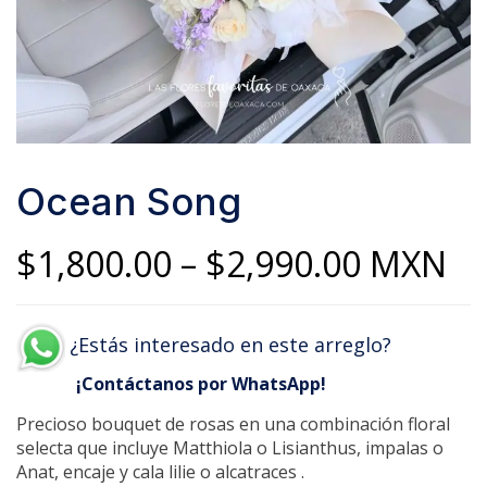
Ocean Song
Price
$
1,800.00
–
$
2,990.00
MXN
range:
¿Estás interesado en este arreglo?
$1,800.
¡Contáctanos por WhatsApp!
throug
Precioso bouquet de rosas en una combinación floral
$2,990.
selecta que incluye Matthiola o Lisianthus, impalas o
Anat, encaje y cala lilie o alcatraces .